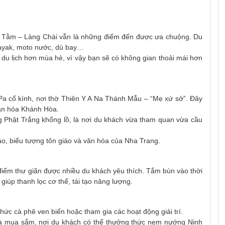
Tằm – Làng Chài vẫn là những điểm đến được ưa chuộng. Du
kayak, moto nước, dù bay…
du lịch hơn mùa hè, vì vậy bạn sẽ có không gian thoải mái hơn
Pa cổ kính, nơi thờ Thiên Y A Na Thánh Mẫu – “Mẹ xứ sở”. Đây
 văn hóa Khánh Hòa.
g Phật Trắng khổng lồ, là nơi du khách vừa tham quan vừa cầu
áo, biểu tượng tôn giáo và văn hóa của Nha Trang.
điểm thư giãn được nhiều du khách yêu thích. Tắm bùn vào thời
giúp thanh lọc cơ thể, tái tạo năng lượng.
ức cà phê ven biển hoặc tham gia các hoạt động giải trí.
 mua sắm, nơi du khách có thể thưởng thức nem nướng Ninh