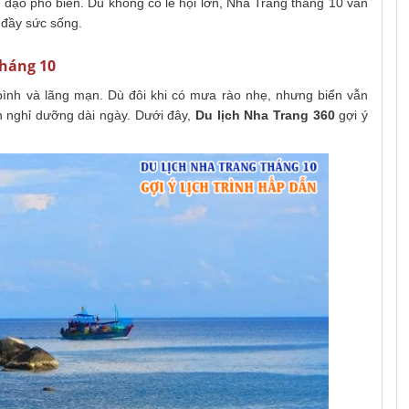
dạo phố biển. Dù không có lễ hội lớn, Nha Trang tháng 10 vẫn
 đầy sức sống.
tháng 10
ình và lãng mạn. Dù đôi khi có mưa rào nhẹ, nhưng biển vẫn
n nghỉ dưỡng dài ngày. Dưới đây,
Du lịch Nha Trang 360
gợi ý