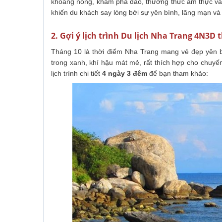
khoáng nóng, khám phá đảo, thưởng thức ẩm thực và 
khiến du khách say lòng bởi sự yên bình, lãng mạn và
2. Gợi ý lịch trình Du lịch Nha Trang 4N3D 
Tháng 10 là thời điểm Nha Trang mang vẻ đẹp yên b
trong xanh, khí hậu mát mẻ, rất thích hợp cho chuyế
lịch trình chi tiết
4 ngày 3 đêm
để bạn tham khảo: