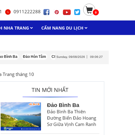
11
0911222288
0
CH NHA TRANG
CẨM NANG DU LỊCH
Ba
Đảo Hòn Tằm
Chùa Long Sơn Nha Trang
Hòn Chồng – Hòn Vợ
Tou
Sunday, 09/08/2026
09:06:28
a Trang tháng 10
TIN MỚI NHẤT
Đảo Bình Ba
Đảo Bình Ba Thiên
Đường Biển Đảo Hoang
Sơ Giữa Vịnh Cam Ranh