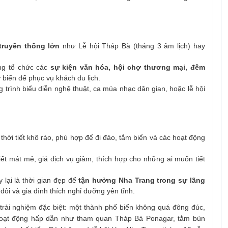
truyền thống lớn
như Lễ hội Tháp Bà (tháng 3 âm lịch) hay
ờng tổ chức các
sự kiện văn hóa, hội chợ thương mại, đêm
 biển để phục vụ khách du lịch.
trình biểu diễn nghệ thuật, ca múa nhạc dân gian, hoặc lễ hội
hời tiết khô ráo, phù hợp để đi đảo, tắm biển và các hoạt động
iết mát mẻ, giá dịch vụ giảm, thích hợp cho những ai muốn tiết
lại là thời gian đẹp để
tận hưởng Nha Trang trong sự lãng
đôi và gia đình thích nghỉ dưỡng yên tĩnh.
rải nghiệm đặc biệt: một thành phố biển không quá đông đúc,
 hoạt động hấp dẫn như tham quan Tháp Bà Ponagar, tắm bùn