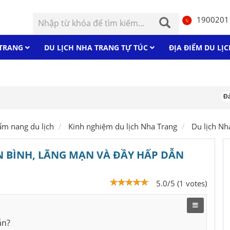
190020
 TRANG
DU LỊCH NHA TRANG TỰ TÚC
ĐỊA ĐIỂM DU LỊ
Đảo Bình 
ẩm nang du lịch
Kinh nghiệm du lịch Nha Trang
Du lịch Nh
N BÌNH, LÃNG MẠN VÀ ĐẦY HẤP DẪN
5.0/5 (1 votes)
ẫn?