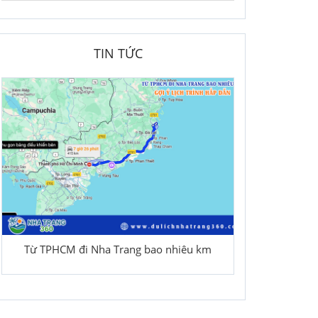
TIN TỨC
Từ TPHCM đi Nha Trang bao nhiêu km