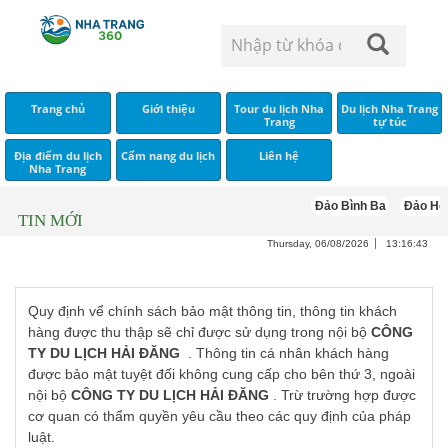
Trang chủ
Giới thiệu
Tour du lịch Nha
Du lịch Nha Trang
Trang
tự túc
Địa điểm du lịch
Cẩm nang du lịch
Liên hệ
Nha Trang
Đảo Bình Ba
Đảo Hòn
TIN MỚI
Thursday, 06/08/2026
13:16:44
Quy định vể chính sách bảo mật thông tin, thông tin khách
hàng được thu thập sẽ chỉ được sử dụng trong nội bộ
CÔNG
TY DU LỊCH HẢI ĐĂNG
. Thông tin cá nhân khách hàng
được bảo mật tuyệt đối không cung cấp cho bên thứ 3, ngoài
nội bộ
CÔNG TY DU LỊCH HẢI ĐĂNG
. Trừ trường hợp được
cơ quan có thẩm quyền yêu cầu theo các quy định của pháp
luật.